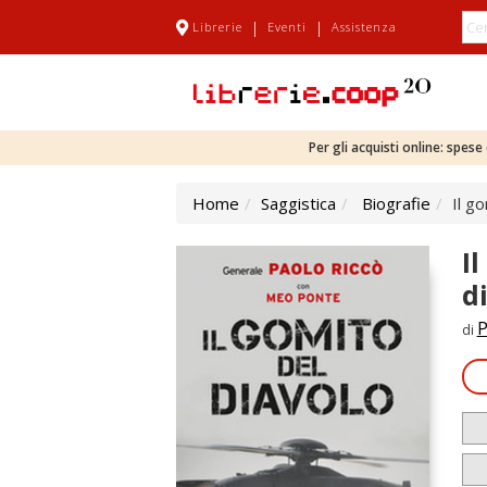
|
|
Librerie
Eventi
Assistenza
Per gli acquisti online: spes
Home
Saggistica
Biografie
Il g
I
d
P
di