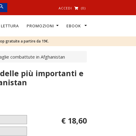
ACCEDI
(0)
I LETTURA
PROMOZIONI
EBOOK
oop gratuite a partire da 19€.
attaglie combattute in Afghanistan
 delle più importanti e
hanistan
€ 18,60