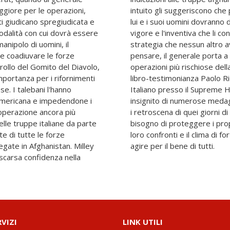
ggiore per le operazioni,
are un momento così critico
ti giudicano spregiudicata e
e tutta la loro audacia, il
modalità con cui dovrà essere
ddistinguono. Grazie a una
nipolo di uomini, il
il coraggio nemmeno di
e coadiuvare le forze
con successo una delle
trollo del Gomito del Diavolo,
ne in Afghanistan. In questo
mportanza per i rifornimenti
gi Rappresentante Militare
e. I talebani l'hanno
 Allied Powers Europe,
 americana e impedendone i
, racconta tutti i dettagli e
l'operazione ancora più
e impossibili, i timori, il
delle truppe italiane da parte
l'ingiustificata sfiducia nei
e di tutte le forze
sione in cui dovettero
gate in Afghanistan. Milley
agire per il bene di tutti.
scarsa confidenza nella
RVIZI
LINK UTILI