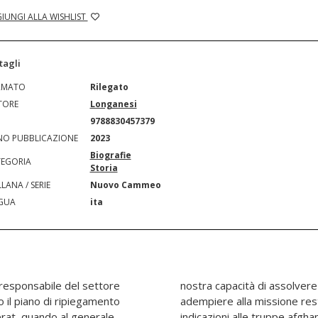
IUNGI ALLA WISHLIST
tagli
RMATO
Rilegato
TORE
Longanesi
N
9788830457379
O PUBBLICAZIONE
2023
Biografie
EGORIA
Storia
LANA / SERIE
Nuovo Cammeo
GUA
ita
, responsabile del settore
ompito. Riccò potrebbe
 il piano di ripiegamento
no dal fronte, dando solo
erat, quando al generale
sua indole e lo spiccato