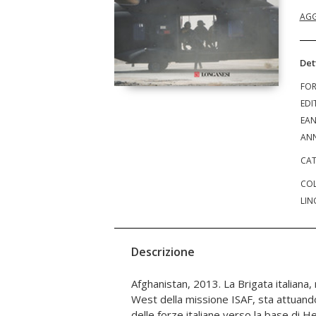
AGG
Det
FO
EDI
EA
ANN
CAT
COL
LIN
Descrizione
Afghanistan, 2013. La Brigata italiana
nostra capacità di assolvere al c
West della missione ISAF, sta attuando
adempiere alla missione restando lonta
delle forze italiane verso la base di H
indicazioni alle truppe afghane, ma la 