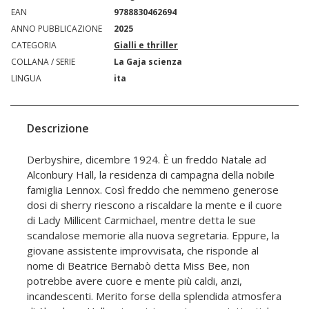
EAN
9788830462694
ANNO PUBBLICAZIONE
2025
CATEGORIA
Gialli e thriller
COLLANA / SERIE
La Gaja scienza
LINGUA
ita
Descrizione
Derbyshire, dicembre 1924. È un freddo Natale ad
Alconbury Hall, la residenza di campagna della nobile
famiglia Lennox. Così freddo che nemmeno generose
dosi di sherry riescono a riscaldare la mente e il cuore
di Lady Millicent Carmichael, mentre detta le sue
scandalose memorie alla nuova segretaria. Eppure, la
giovane assistente improvvisata, che risponde al
nome di Beatrice Bernabò detta Miss Bee, non
potrebbe avere cuore e mente più caldi, anzi,
incandescenti. Merito forse della splendida atmosfera