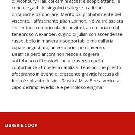
di Alconbury Hall, coi camini accesi e scoppiettanti, le
cene eleganti, le singolari e allegre tradizioni
britanniche da onorare. Merito più probabilmente del
visconte, l'affascinante Julian Lennox. Né va tralasciata
l'eccentrica combriccola di convitati, a cominciare dal
tenebroso Alexander, cugino di Julian con ascendenze
russe, bello in maniera insopportabile ma dall'aria
cupa e angustiata, un vero principe d'inverno.
Beatrice però ancora non riesce a cogliere il
sottobosco di tensioni che attraversa quella
conturbante atmosfera natalizia. Tensioni che presto
sfoceranno in eventi di crescente gravità: l'accusa di
furto è soltanto l'inizio... Riuscirà Miss Bee a venire a
capo dell'imprevedibile e pericoloso enigma?
LIBRERIE.COOP