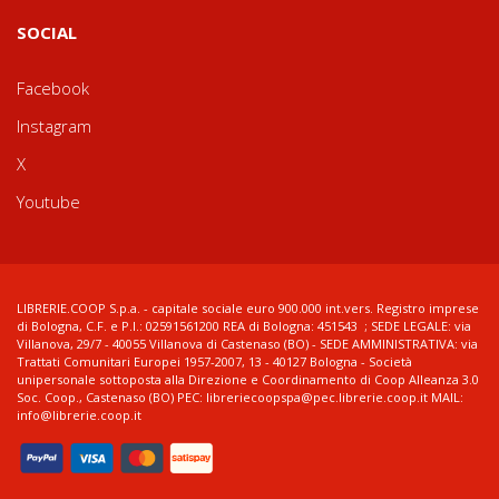
SOCIAL
Facebook
Instagram
X
Youtube
LIBRERIE.COOP S.p.a. - capitale sociale euro 900.000 int.vers. Registro imprese
di Bologna, C.F. e P.I.: 02591561200 REA di Bologna: 451543 ; SEDE LEGALE: via
Villanova, 29/7 - 40055 Villanova di Castenaso (BO) - SEDE AMMINISTRATIVA: via
Trattati Comunitari Europei 1957-2007, 13 - 40127 Bologna - Società
unipersonale sottoposta alla Direzione e Coordinamento di Coop Alleanza 3.0
Soc. Coop., Castenaso (BO) PEC: libreriecoopspa@pec.librerie.coop.it MAIL:
info@librerie.coop.it