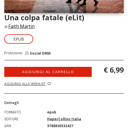
Una colpa fatale (eLit)
Faith Martin
di
EPUB
Social DRM
Protezione:
€ 6,99
AGGIUNGI AL CARRELLO
AGGIUNGI ALLA WISHLIST
Dettagli
FORMATO
epub
EDITORE
HaperCollins Italia
EAN
9788830532427