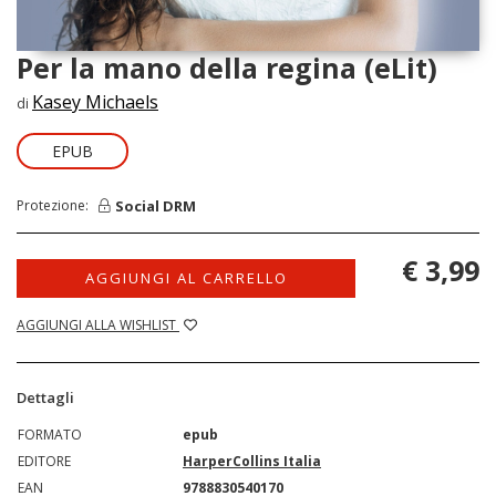
Per la mano della regina (eLit)
Kasey Michaels
di
EPUB
Social DRM
Protezione:
€ 3,99
AGGIUNGI AL CARRELLO
AGGIUNGI ALLA WISHLIST
Dettagli
FORMATO
epub
EDITORE
HarperCollins Italia
EAN
9788830540170