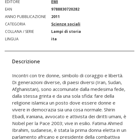
EDITORE
EMI
EAN
9788830720282
ANNO PUBBLICAZIONE
2011
CATEGORIA
Scienze sociali
COLLANA / SERIE
Lampi di storia
LINGUA
ita
Descrizione
Incontri con tre donne, simbolo di coraggio e libertà.
Di generazioni diverse, di paesi diversi (Iran, Sudan,
Afghanistan), sono accomunate dalla medesima fede,
dalla stessa grinta e da una sola sfida: fare della
religione islamica un posto dove essere donne e
vivere in democrazia sia una cosa normale. Shirin
Ebadì, iraniana, avvocato e attivista dei diritti umani, è
Nobel per la Pace 2003; vive in esilio. Fatima Ahmed
Ibrahim, sudanese, è stata la prima donna eletta in un
parlamento africano e presidente della combattiva