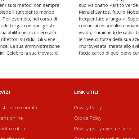
 per i suoi metodi non sempre
ngerà al ballottaggio Juan
piede il turbolento mondo
ce. Sandro Bozzolo, che ha
. Per esempio, nel corso di
no» colombiano instaurando
ra le terga: con quel gesto
ttuale, ce ne fa un ritratto
ua abilità nel ricorrere alla
el suo pensiero e analizzando
flettori su di lui. Gli viene
strionica ma nient’affatto
ince. La sua amministrazione
na «cultura ciudadana» che si
ni. Celebre la sua trovata di
faccia carico di quel bene co
RVIZI
LINK UTILI
istenza e contatti
Privacy Policy
reria online
Cookie Policy
nota e ritira
Privacy policy eventi e fiere