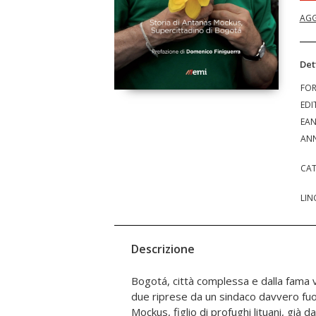
AGG
Det
FO
EDI
EA
ANN
CAT
LIN
Descrizione
Bogotá, città complessa e dalla fama v
sguinzagliare una legione di clown nel
due riprese da un sindaco davvero fu
non per multare i conducenti indiscipl
Mockus, figlio di profughi lituani, già 
stimolandone l’orgoglio. Alle presidenziali de