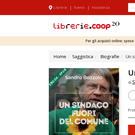
|
|
Librerie
Eventi
Assistenza
Per gli acquisti online: spes
Home
Saggistica
Biografie
Un s
EBOOK - EPUB
U
S
di
Pro