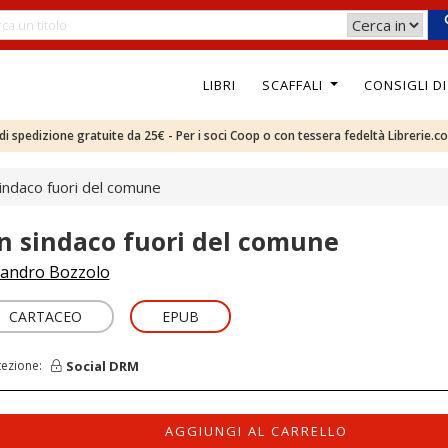
LIBRI
SCAFFALI
CONSIGLI D
e di spedizione gratuite da 25€ - Per i soci Coop o con tessera fedeltà Librerie.c
indaco fuori del comune
n sindaco fuori del comune
andro Bozzolo
CARTACEO
EPUB
Social DRM
tezione:
AGGIUNGI AL CARRELLO