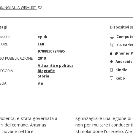
IUNGI ALLA WISHLIST
tagli
Dispositivi 
Comput
RMATO
epub
TORE
EMI
E-Reade
N
9788830724495
iPhone/i
O PUBBLICAZIONE
2019
Androids
Attualità e politica
Kindle
EGORIA
Biografie
Storia
Kobo
GUA
ita
iolenta, è stata governata a
 caotico traffico di Bogotá:
ori del comune. Antanas
inati ma per canzonarli,
da giovane rettore
l 2010, Mockus con il