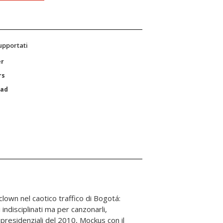
supportati
er
rs
Pad