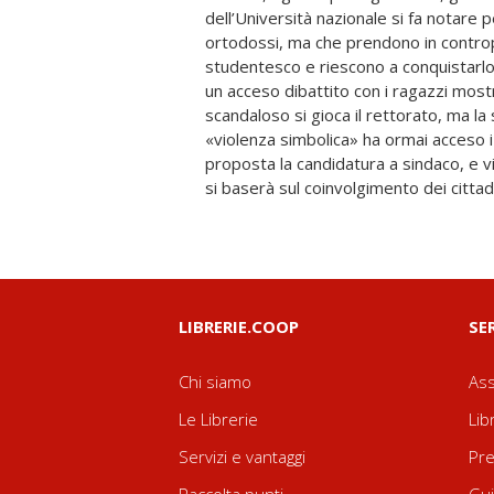
dell’Università nazionale si fa notare
suo visionario Partito verde costri
ortodossi, ma che prendono in contro
Manuel Santos, futuro Nobel per la Pa
studentesco e riescono a conquistarlo
frequentato a lungo «il Supercittadi
un acceso dibattito con i ragazzi most
con un lui un sodalizio umano e intelle
scandaloso si gioca il rettorato, ma la s
vivido, illuminando le radici teoriche d
«violenza simbolica» ha ormai acceso i ri
le linee di forza della sua azione, i
proposta la candidatura a sindaco, e v
improvvisata, mirata allo sviluppo di u
si baserà sul coinvolgimento dei cittadi
LIBRERIE.COOP
SE
Chi siamo
Ass
Le Librerie
Lib
Servizi e vantaggi
Pre