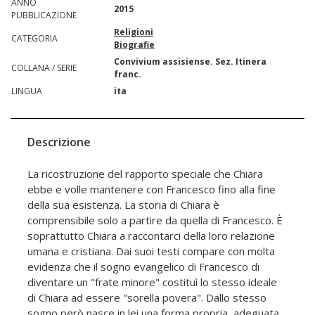
ANNO
2015
PUBBLICAZIONE
Religioni
CATEGORIA
Biografie
Convivium assisiense. Sez. Itinera
COLLANA / SERIE
franc.
LINGUA
ita
Descrizione
La ricostruzione del rapporto speciale che Chiara
ebbe e volle mantenere con Francesco fino alla fine
della sua esistenza. La storia di Chiara è
comprensibile solo a partire da quella di Francesco. È
soprattutto Chiara a raccontarci della loro relazione
umana e cristiana. Dai suoi testi compare con molta
evidenza che il sogno evangelico di Francesco di
diventare un "frate minore" costituì lo stesso ideale
di Chiara ad essere "sorella povera". Dallo stesso
sogno però nasce in lei una forma propria, adeguata