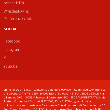
Accessibilità
WhistleBlowing
Preferenze cookie
SOCIAL
Facebook
Instagram
X
Youtube
LIBRERIE.COOP S.p.a. - capitale sociale euro 900.000 int.vers. Registro imprese
di Bologna, C.F. e P.I.: 02591561200 REA di Bologna: 451543 ; SEDE LEGALE: via
Villanova, 29/7 - 40055 Villanova di Castenaso (BO) - SEDE AMMINISTRATIVA: via
Trattati Comunitari Europei 1957-2007, 13 - 40127 Bologna - Società
unipersonale sottoposta alla Direzione e Coordinamento di Coop Alleanza 3.0
Soc. Coop., Castenaso (BO) PEC: libreriecoopspa@pec.librerie.coop.it MAIL: