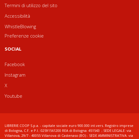
Termini di utilizzo del sito
Accessibilità
WhistleBlowing
Preferenze cookie
SOCIAL
Facebook
Instagram
X
Youtube
LIBRERIE.COOP S.p.a. - capitale sociale euro 900.000 int.vers. Registro imprese
di Bologna, C.F. e P.I.: 02591561200 REA di Bologna: 451543 ; SEDE LEGALE: via
Villanova, 29/7 - 40055 Villanova di Castenaso (BO) - SEDE AMMINISTRATIVA: via