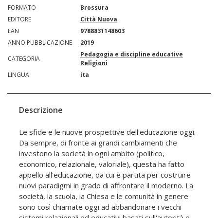
FORMATO
Brossura
EDITORE
Città Nuova
EAN
9788831148603
ANNO PUBBLICAZIONE
2019
Pedagogia e discipline educative
CATEGORIA
Religioni
LINGUA
ita
Descrizione
Le sfide e le nuove prospettive dell'educazione oggi.
Da sempre, di fronte ai grandi cambiamenti che
investono la società in ogni ambito (politico,
economico, relazionale, valoriale), questa ha fatto
appello all'educazione, da cui è partita per costruire
nuovi paradigmi in grado di affrontare il moderno. La
società, la scuola, la Chiesa e le comunità in genere
sono così chiamate oggi ad abbandonare i vecchi
sistemi relazionali ed educativi basati sull'autorità e