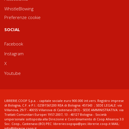
WhistleBlowing
Preferenze cookie
SOCIAL
Facebook
Instagram
X
Youtube
LIBRERIE.COOP S.p.a. - capitale sociale euro 900.000 int.vers. Registro imprese
di Bologna, C.F. e P.I.: 02591561200 REA di Bologna: 451543 ; SEDE LEGALE: via
Villanova, 29/7 - 40055 Villanova di Castenaso (BO) - SEDE AMMINISTRATIVA: via
Trattati Comunitari Europei 1957-2007, 13 - 40127 Bologna - Società
unipersonale sottoposta alla Direzione e Coordinamento di Coop Alleanza 3.0
Soc. Coop., Castenaso (BO) PEC: libreriecoopspa@pec.librerie.coop.it MAIL:
info@librerie.coop.it