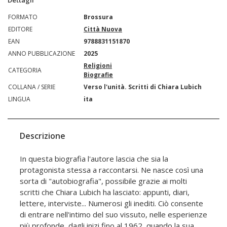
FORMATO
Brossura
EDITORE
Città Nuova
EAN
9788831151870
ANNO PUBBLICAZIONE
2025
Religioni
CATEGORIA
Biografie
COLLANA / SERIE
Verso l'unità. Scritti di Chiara Lubich
LINGUA
ita
Descrizione
In questa biografia l'autore lascia che sia la
protagonista stessa a raccontarsi. Ne nasce così una
sorta di "autobiografia", possibile grazie ai molti
scritti che Chiara Lubich ha lasciato: appunti, diari,
lettere, interviste... Numerosi gli inediti. Ciò consente
di entrare nell'intimo del suo vissuto, nelle esperienze
più profonde, dagli inizi fino al 1962, quando la sua