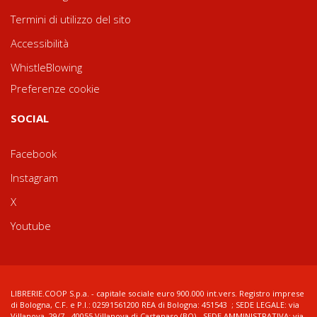
Termini di utilizzo del sito
Accessibilità
WhistleBlowing
Preferenze cookie
SOCIAL
Facebook
Instagram
X
Youtube
LIBRERIE.COOP S.p.a. - capitale sociale euro 900.000 int.vers. Registro imprese
di Bologna, C.F. e P.I.: 02591561200 REA di Bologna: 451543 ; SEDE LEGALE: via
Villanova, 29/7 - 40055 Villanova di Castenaso (BO) - SEDE AMMINISTRATIVA: via