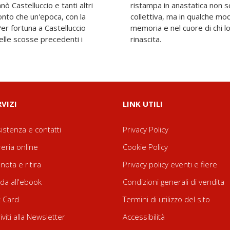
ò Castelluccio e tanti altri
sce il volume alla fruibilità
onto che un'epoca, con la
a la vita del paese nella
er fortuna a Castelluccio
e ne aspetta impaziente la
elle scosse precedenti i
rinascita.
RVIZI
LINK UTILI
istenza e contatti
Privacy Policy
reria online
Cookie Policy
nota e ritira
Privacy policy eventi e fiere
da all'ebook
Condizioni generali di vendita
t Card
Termini di utilizzo del sito
riviti alla Newsletter
Accessibilità