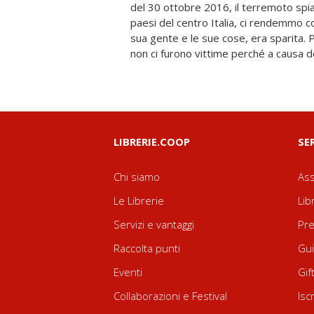
del 30 ottobre 2016, il terremoto spian
ristampa in anastatica non solo restitui
paesi del centro Italia, ci rendemmo c
collettiva, ma in qualche modo prolung
sua gente e le sue cose, era sparita. P
memoria e nel cuore di chi lo ha amato 
non ci furono vittime perché a causa d
LIBRERIE.COOP
SE
Chi siamo
Ass
Le Librerie
Lib
Servizi e vantaggi
Pre
Raccolta punti
Gui
Eventi
Gif
Collaborazioni e Festival
Isc