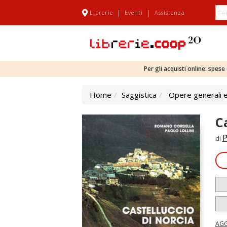
|
|
Librerie
Eventi
Assistenza
Per gli acquisti online: spes
Home
Saggistica
Opere generali e
C
P
di
AGG