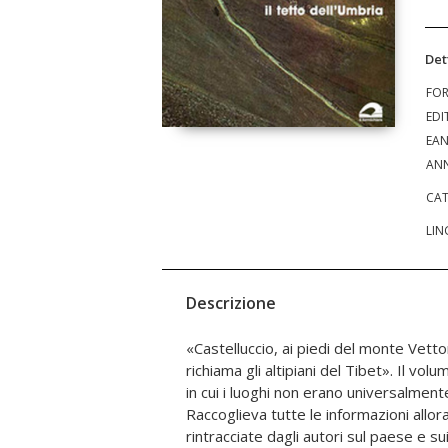
Det
FO
EDI
EA
ANN
CAT
LIN
Descrizione
«Castelluccio, ai piedi del monte Vettore
pochi rimasti non si fidavano a stare in
richiama gli altipiani del Tibet». Il vol
l'anima delle persone, a cui furono strap
in cui i luoghi non erano universalmen
radici. Fra le vittime di quella terribile 
Raccoglieva tutte le informazioni allora
copie originali di questo libro: giacci
rintracciate dagli autori sul paese e sui
alle macerie. A che vale farne un