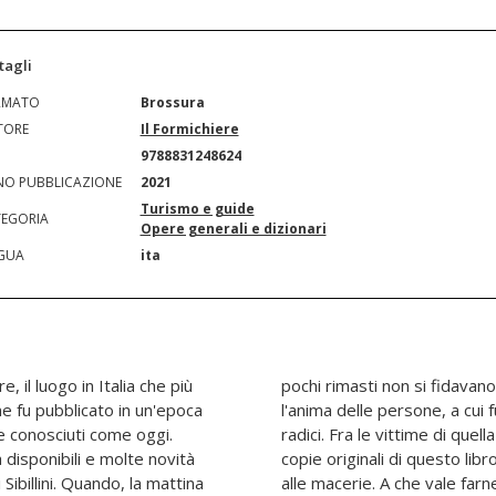
tagli
RMATO
Brossura
TORE
Il Formichiere
N
9788831248624
O PUBBLICAZIONE
2021
Turismo e guide
EGORIA
Opere generali e dizionari
GUA
ita
, il luogo in Italia che più
 casa. Ma a essere ferita fu
ume fu pubblicato in un'epoca
pati beni, ricordi, le stesse
te conosciuti come oggi.
scossa ci furono le ultime
 disponibili e molte novità
ono ancora sepolte in mezzo
 Sibillini. Quando, la mattina
a nuova edizione? Questa