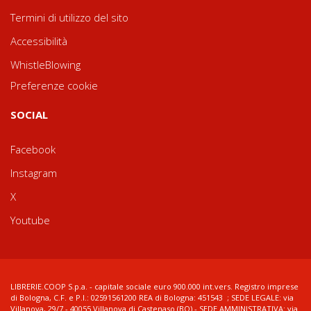
Termini di utilizzo del sito
Accessibilità
WhistleBlowing
Preferenze cookie
SOCIAL
Facebook
Instagram
X
Youtube
LIBRERIE.COOP S.p.a. - capitale sociale euro 900.000 int.vers. Registro imprese
di Bologna, C.F. e P.I.: 02591561200 REA di Bologna: 451543 ; SEDE LEGALE: via
Villanova, 29/7 - 40055 Villanova di Castenaso (BO) - SEDE AMMINISTRATIVA: via