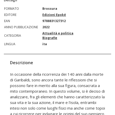
Dettagli
FORMATO
Brossura
EDITORE
Edizioni Epoké
EAN
9788831327312
ANNO PUBBLICAZIONE
2022
Attualità e politica
CATEGORIA
Biografie
LINGUA
ita
Descrizione
In occasione della ricorrenza dei 140 anni dalla morte
di Garibaldi, sono ancora tante le riflessioni che si
possono fare in merito alla sua figura, consacrata a
mito contemporaneo. In questo volume, si è deciso di
analizzare, fra gli elementi che hanno caratterizzato la
sua vita e la sua azione, il mare e l'isola, entrambi
intesi non solo come luoghi fisici ma anche come topoi
a cui ricorrere per indagare le origini del suo pensiero