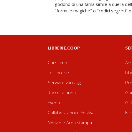
godono di una fama simile a quella dell
semistrutturate, Mattia Tasso ci cond
"formule magiche" o "codici segreti" pe
LIBRERIE.COOP
SE
Chi siamo
Ass
Le Librerie
Lib
Servizi e vantaggi
Pre
Raccolta punti
Gui
Eventi
Gif
Collaborazioni e Festival
Isc
Notizie e Area stampa