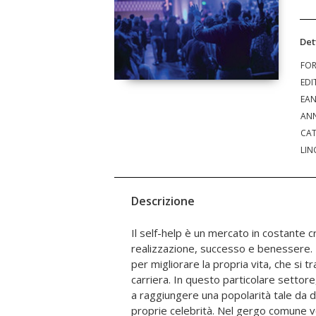
Det
FO
EDI
EA
ANN
CAT
LIN
Descrizione
Il self-help è un mercato in costante 
possono contare su schiere di fan pront
realizzazione, successo e benessere. 
labbra. Cosa li rende così speciali? Q
per migliorare la propria vita, che si tr
obiettivo di esplorare un fenomeno 
carriera. In questo particolare settore
sfuggente come quello della celebrit
a raggiungere una popolarità tale da d
sociologico analizzando il micromondo de
proprie celebrità. Nel gergo comune 
ricerca condotta attraverso osservazion