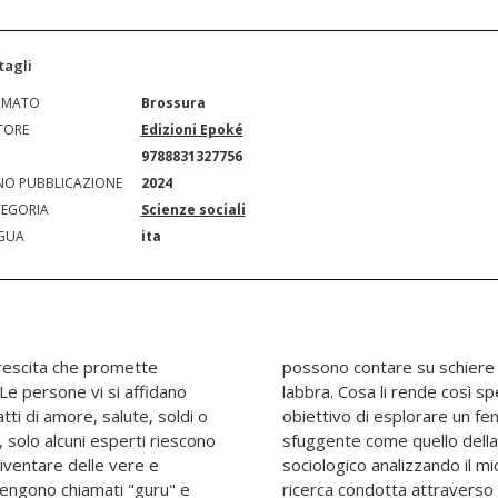
tagli
RMATO
Brossura
TORE
Edizioni Epoké
N
9788831327756
O PUBBLICAZIONE
2024
EGORIA
Scienze sociali
GUA
ita
crescita che promette
i a pendere dalle loro
Le persone vi si affidano
uesto saggio ha il duplice
atti di amore, salute, soldi o
tanto fondamentale quanto
, solo alcuni esperti riescono
à e di ampliarne lo sguardo
iventare delle vere e
ll'auto-aiuto. Con una
vengono chiamati "guru" e
i partecipanti e interviste