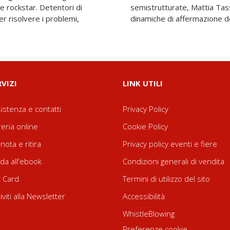
e rockstar. Detentori di
uce alla scoperta delle
r risolvere i problemi,
dinamiche di affermazione d
RVIZI
LINK UTILI
istenza e contatti
Privacy Policy
reria online
Cookie Policy
nota e ritira
Privacy policy eventi e fiere
da all'ebook
Condizioni generali di vendita
t Card
Termini di utilizzo del sito
riviti alla Newsletter
Accessibilità
WhistleBlowing
Preferenze cookie