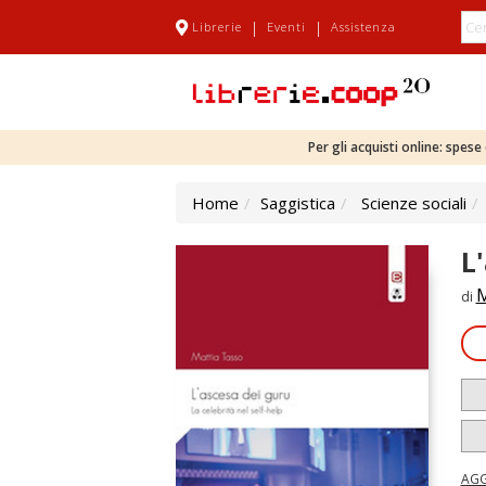
|
|
Librerie
Eventi
Assistenza
Per gli acquisti online: spes
Home
Saggistica
Scienze sociali
L
M
di
AGG