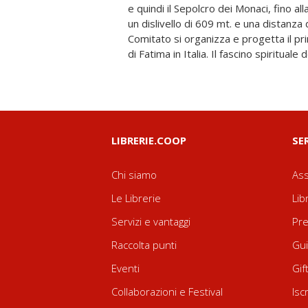
e quindi il Sepolcro dei Monaci, fino al
Calcolando il momento storico, gli sca
un dislivello di 609 mt. e una distanza
pochi soldi, ecc., è stato davvero un m
Comitato si organizza e progetta il pr
di Fatima in Italia. Il fascino spiritual
LIBRERIE.COOP
SE
Chi siamo
Ass
Le Librerie
Lib
Servizi e vantaggi
Pre
Raccolta punti
Gui
Eventi
Gif
Collaborazioni e Festival
Isc