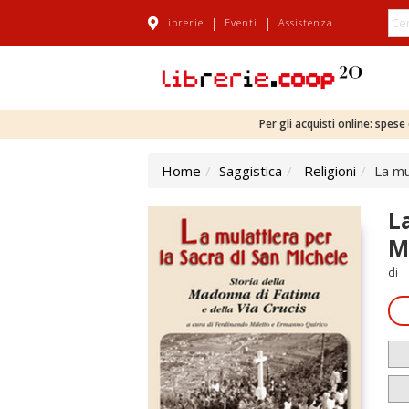
|
|
Librerie
Eventi
Assistenza
Per gli acquisti online: spes
Home
Saggistica
Religioni
La mu
L
M
di