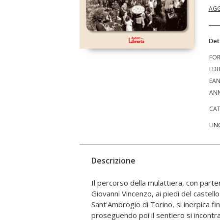
AGG
Det
FO
EDI
EA
ANN
CAT
LIN
Descrizione
Il percorso della mulattiera, con parte
oltre che dal Santuario di Fatima i
Giovanni Vincenzo, ai piedi del castell
quattordici croci in pietra disposte
Sant'Ambrogio di Torino, si inerpica fin
mulattiera che simboleggia la Via Cruci
proseguendo poi il sentiero si incontra
23 febbraio 1943 e terminò il 16 