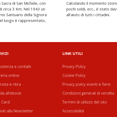
la Sacra di San Michele, con
rsi mezzi a disposizione, i
 di circa 3 Km. Nel 1943 un
ezzo miracolo grazie anche
imo Santuario della Signora
all'aiuto di tutti i cittadini.
e del luogo è rappresentato,
RVIZI
LINK UTILI
istenza e contatti
Privacy Policy
reria online
Cookie Policy
nota e ritira
Privacy policy eventi e fiere
da all'ebook
Condizioni generali di vendita
t Card
Termini di utilizzo del sito
riviti alla Newsletter
Accessibilità