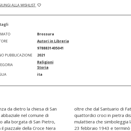
IUNGI ALLA WISHLIST
tagli
RMATO
Brossura
TORE
Autori in Libreria
N
9788831405041
O PUBBLICAZIONE
2021
Religioni
EGORIA
Storia
GUA
ita
nza da dietro la chiesa di San
n borgata San Pietro, dalle
o abbaziale nel comune di
 lungo il percorso della
o alla borgata di San Pietro,
s. L'idea maturò ed iniziò il
 il piazzale della Croce Nera
maggio dello stesso anno.