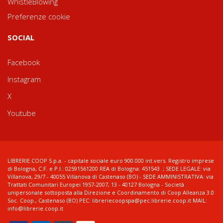
WhistleBlowing
Preferenze cookie
SOCIAL
Facebook
Instagram
X
Youtube
LIBRERIE.COOP S.p.a. - capitale sociale euro 900.000 int.vers. Registro imprese
di Bologna, C.F. e P.I.: 02591561200 REA di Bologna: 451543 ; SEDE LEGALE: via
Villanova, 29/7 - 40055 Villanova di Castenaso (BO) - SEDE AMMINISTRATIVA: via
Trattati Comunitari Europei 1957-2007, 13 - 40127 Bologna - Società
unipersonale sottoposta alla Direzione e Coordinamento di Coop Alleanza 3.0
Soc. Coop., Castenaso (BO) PEC: libreriecoopspa@pec.librerie.coop.it MAIL:
info@librerie.coop.it