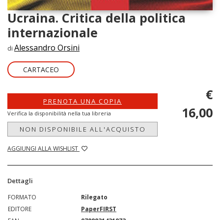
Ucraina. Critica della politica
internazionale
Alessandro Orsini
di
CARTACEO
€
PRENOTA UNA COPIA
16,00
Verifica la disponibilità nella tua libreria
NON DISPONIBILE ALL'ACQUISTO
AGGIUNGI ALLA WISHLIST
Dettagli
FORMATO
Rilegato
EDITORE
PaperFIRST