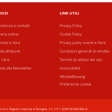
RVIZI
LINK UTILI
istenza e contatti
Privacy Policy
reria online
Cookie Policy
nota e ritira
Privacy policy eventi e fiere
da all'ebook
Condizioni generali di vendita
t Card
Termini di utilizzo del sito
riviti alla Newsletter
Accessibilità
WhistleBlowing
Preferenze cookie
t.vers. Registro imprese di Bologna, C.F. e P.I.: 02591561200 REA di