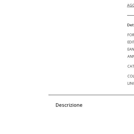
AGG
Det
FO
EDI
EA
ANN
CAT
COL
LIN
Descrizione