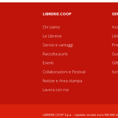
LIBRERIE.COOP
SE
Chi siamo
Ass
Le Librerie
Lib
Servizi e vantaggi
Pre
Raccolta punti
Gui
Eventi
Gif
Collaborazioni e Festival
Isc
Notizie e Area stampa
Lavora con noi
LIBRERIE.COOP S.p.a. - capitale sociale euro 900.000 in