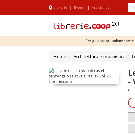
|
|
Librerie
Eventi
Assistenza
Per gli acquisti online: spes
Home
Architettura e urbanistica
L
Le
- 
di