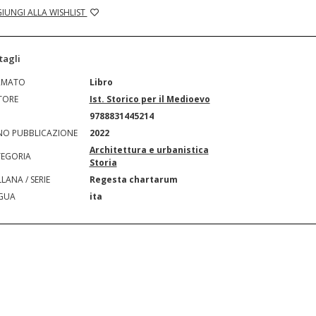
IUNGI ALLA WISHLIST
tagli
RMATO
Libro
TORE
Ist. Storico per il Medioevo
N
9788831445214
O PUBBLICAZIONE
2022
Architettura e urbanistica
EGORIA
Storia
LANA / SERIE
Regesta chartarum
GUA
ita