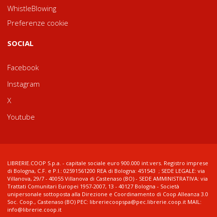
WhistleBlowing
Preferenze cookie
SOCIAL
Facebook
Instagram
X
Youtube
LIBRERIE.COOP S.p.a. - capitale sociale euro 900.000 int.vers. Registro imprese
di Bologna, C.F. e P.I.: 02591561200 REA di Bologna: 451543 ; SEDE LEGALE: via
Villanova, 29/7 - 40055 Villanova di Castenaso (BO) - SEDE AMMINISTRATIVA: via
Trattati Comunitari Europei 1957-2007, 13 - 40127 Bologna - Società
unipersonale sottoposta alla Direzione e Coordinamento di Coop Alleanza 3.0
Soc. Coop., Castenaso (BO) PEC: libreriecoopspa@pec.librerie.coop.it MAIL:
info@librerie.coop.it