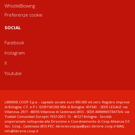
WhistleBlowing
Preferenze cookie
SOCIAL
Facebook
Instagram
X
Youtube
LIBRERIE.COOP S.p.a. - capitale sociale euro 900.000 int.vers. Registro imprese
di Bologna, C.F. e P.I.: 02591561200 REA di Bologna: 451543 ; SEDE LEGALE: via
Villanova, 29/7 - 40055 Villanova di Castenaso (BO) - SEDE AMMINISTRATIVA: via
Trattati Comunitari Europei 1957-2007, 13 - 40127 Bologna - Società
unipersonale sottoposta alla Direzione e Coordinamento di Coop Alleanza 3.0
Soc. Coop., Castenaso (BO) PEC: libreriecoopspa@pec.librerie.coop.it MAIL:
info@librerie.coop.it