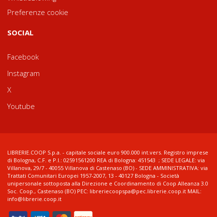
Preferenze cookie
SOCIAL
Facebook
Instagram
X
Youtube
LIBRERIE.COOP S.p.a. - capitale sociale euro 900.000 int.vers. Registro imprese
di Bologna, C.F. e P.I.: 02591561200 REA di Bologna: 451543 ; SEDE LEGALE: via
Villanova, 29/7 - 40055 Villanova di Castenaso (BO) - SEDE AMMINISTRATIVA: via
Trattati Comunitari Europei 1957-2007, 13 - 40127 Bologna - Società
unipersonale sottoposta alla Direzione e Coordinamento di Coop Alleanza 3.0
Soc. Coop., Castenaso (BO) PEC: libreriecoopspa@pec.librerie.coop.it MAIL:
info@librerie.coop.it