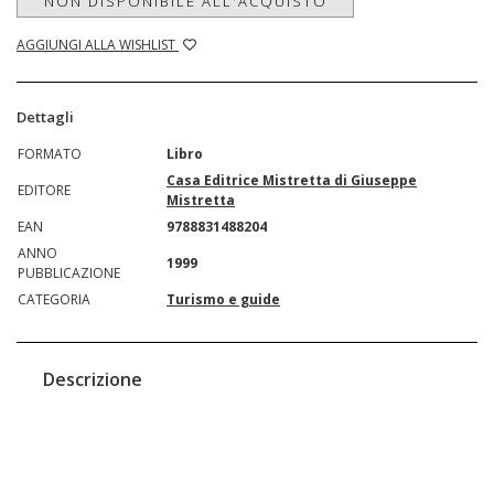
NON DISPONIBILE ALL'ACQUISTO
AGGIUNGI ALLA WISHLIST
Dettagli
FORMATO
Libro
Casa Editrice Mistretta di Giuseppe
EDITORE
Mistretta
EAN
9788831488204
ANNO
1999
PUBBLICAZIONE
CATEGORIA
Turismo e guide
Descrizione