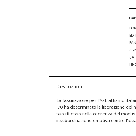
Det
FO
EDI
EA
ANN
CAT
LIN
Descrizione
La fascinazione per l'Astrattismo itali
Divulgare attraverso il libro l'esperien
'70 ha determinato la liberazione del 
verso l'arte che, col coraggio di cre
suo riflesso nella coerenza del modus 
insubordinazione emotiva contro l'idea