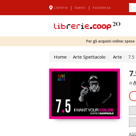
|
|
Librerie
Eventi
Assistenza
Per gli acquisti online: spes
Home
Arte Spettacolo
Arte
7.5
7
A
di
AGG