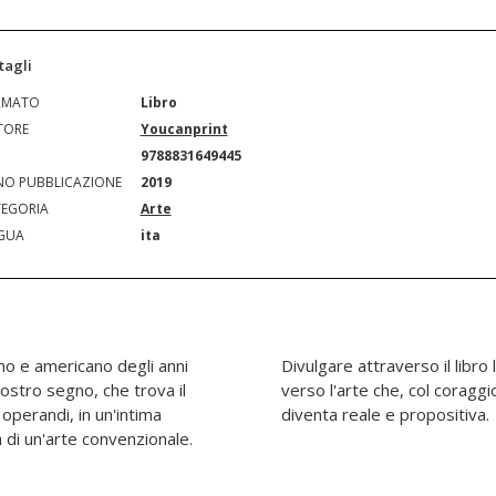
tagli
RMATO
Libro
TORE
Youcanprint
N
9788831649445
O PUBBLICAZIONE
2019
EGORIA
Arte
GUA
ita
ano e americano degli anni
za di un percorso sognante
nostro segno, che trova il
dere nel proprio valore,
operandi, in un'intima
diventa reale e propositiva.
 di un'arte convenzionale.