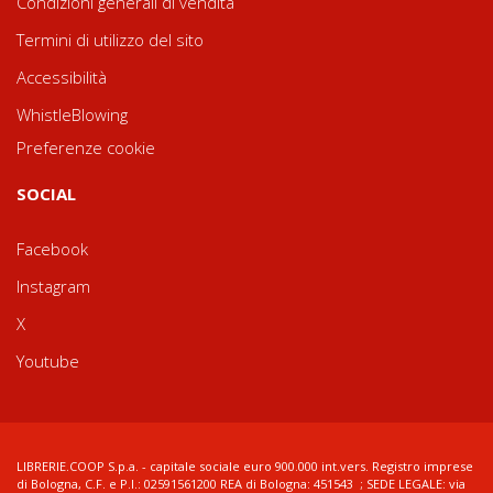
Condizioni generali di vendita
Termini di utilizzo del sito
Accessibilità
WhistleBlowing
Preferenze cookie
SOCIAL
Facebook
Instagram
X
Youtube
LIBRERIE.COOP S.p.a. - capitale sociale euro 900.000 int.vers. Registro imprese
di Bologna, C.F. e P.I.: 02591561200 REA di Bologna: 451543 ; SEDE LEGALE: via