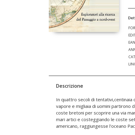
Det
FO
EDI
EA
ANN
CAT
LIN
Descrizione
In quattro secoli di tentativi,centinaia d
del Giappone. Qualche timido tentativ
vapore e migliaia di uomini partirono da
coste occidentali americane. Una bar
coste bretoni per scoprire una via mar
utilizzata in origine per la pesca delle 
mari artici e costeggiando le coste set
americano, raggiungesse l'oceano Pacif