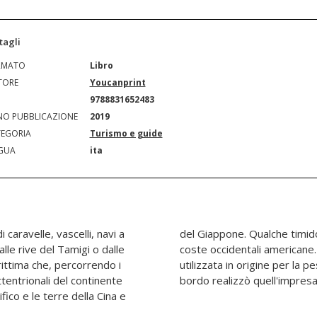
tagli
RMATO
Libro
TORE
Youcanprint
N
9788831652483
O PUBBLICAZIONE
2019
EGORIA
Turismo e guide
GUA
ita
i caravelle, vascelli, navi a
o venne fatto anche dalle
lle rive del Tamigi o dalle
chetta a vela di 12 metri
ittima che, percorrendo i
aringhe, con sette uomini a
tentrionali del continente
bordo realizzò quell'impres
ico e le terre della Cina e