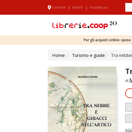
|
|
Librerie
Eventi
Assistenza
Per gli acquisti online: spes
Home
Turismo e guide
Tra nebbie 
T
M
di
AGG