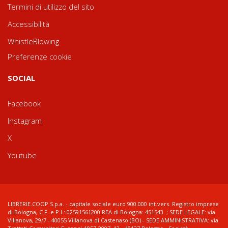
Termini di utilizzo del sito
Accessibilità
WhistleBlowing
Preferenze cookie
SOCIAL
Facebook
Instagram
X
Youtube
LIBRERIE.COOP S.p.a. - capitale sociale euro 900.000 int.vers. Registro imprese
di Bologna, C.F. e P.I.: 02591561200 REA di Bologna: 451543 ; SEDE LEGALE: via
Villanova, 29/7 - 40055 Villanova di Castenaso (BO) - SEDE AMMINISTRATIVA: via