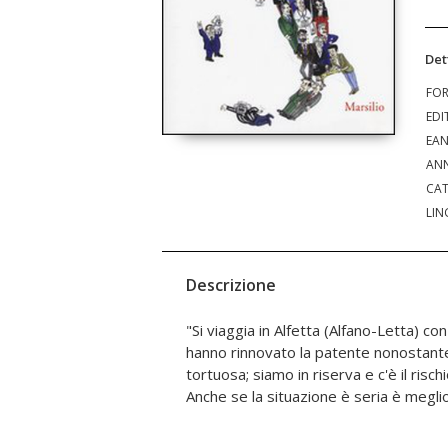
Det
FO
EDI
EA
ANN
CAT
LIN
Descrizione
"Si viaggia in Alfetta (Alfano-Letta) con
prenderla in allegria. La cosa più gr
hanno rinnovato la patente nonostante 
finito il ventennio berlusconiano e n
tortuosa; siamo in riserva e c'è il risch
Anche se la situazione è seria è megl