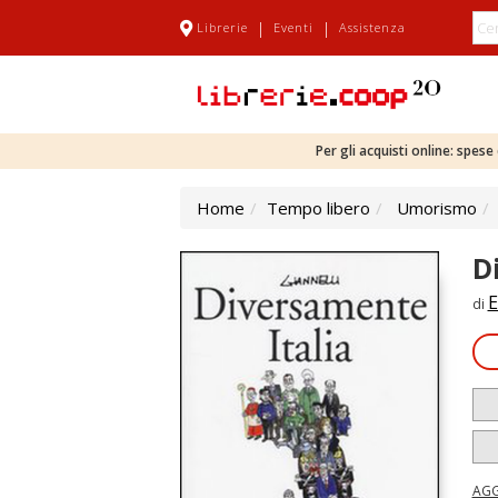
|
|
Librerie
Eventi
Assistenza
Per gli acquisti online: spes
Home
Tempo libero
Umorismo
D
E
di
AGG