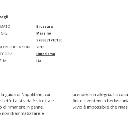
tagli
RMATO
Brossura
TORE
Marsilio
N
9788831716130
O PUBBLICAZIONE
2013
EGORIA
Umorismo
GUA
ita
 la guida di Napolitano, cui
ave del resto è che sembra
l'età. La strada è stretta e
ella satira un "grande" come
io di rimanere in panne.
Silvio è impossibile che rinas
io non drammatizzare e