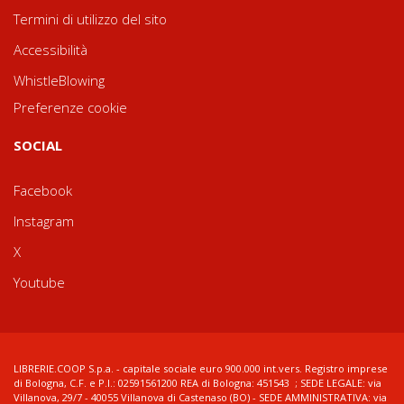
Termini di utilizzo del sito
Accessibilità
WhistleBlowing
Preferenze cookie
SOCIAL
Facebook
Instagram
X
Youtube
LIBRERIE.COOP S.p.a. - capitale sociale euro 900.000 int.vers. Registro imprese
di Bologna, C.F. e P.I.: 02591561200 REA di Bologna: 451543 ; SEDE LEGALE: via
Villanova, 29/7 - 40055 Villanova di Castenaso (BO) - SEDE AMMINISTRATIVA: via