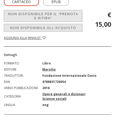
CARTACEO
EPUB
€
NON DISPONIBILE PER IL 'PRENOTA
E RITIRA'
15,00
NON DISPONIBILE ALL'ACQUISTO
AGGIUNGI ALLA WISHLIST
Dettagli
FORMATO
Libro
EDITORE
Marsilio
TRADUTTORI
Fondazione Internazionale Oasis
EAN
9788831726054
ANNO PUBBLICAZIONE
2016
Opere generali e dizionari
CATEGORIA
Scienze sociali
LINGUA
eng