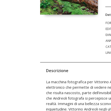
Det
FO
EDI
EA
ANN
CAT
LIN
Descrizione
La macchina fotografica per Vittorino 
simbolica dell'uomo. Dal disegno di un
elettronico che permette di vedere nel
tratti distintivi della personalità di un
che risulta nascosto, parte dell'invisib
all'attività di Vittorino Andreoli si ha l
che Andreoli fotografa si percepisce u
dedichi a tante cose: è noto per i suoi sa
realtà. Immagini di una bellezza sconv
per i suoi romanzi. Egli sostiene invece di 
inquietudine. Vittorino Andreoli negli u
quello dell'antropologo della follia