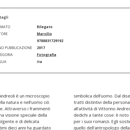
tagli
RMATO
Rilegato
TORE
Marsilio
N
9788831729192
O PUBBLICAZIONE
2017
EGORIA
Fotografia
GUA
ita
Andreoli è un microscopio
 albero si desumono alcuni
la natura e nell'uomo ciò
 individuo. Quando si guarda
ile. Attraverso i frammenti
'impressione immediata che si
na visione speciale della
ggi di psichiatria ma anche
olgente e di delicata
fare un unico mestiere,
ltimi dieci anni ha guardato
, e anche in questo libro