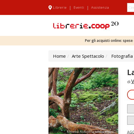
|
|
Librerie
Eventi
Assistenza
Per gli acquisti online: spes
Home
Arte Spettacolo
Fotografia
L
V
di
AGG