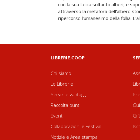
con la sua Leica soltanto alberi, e sop
fotografico la sua attenzione è tutta rivo
attraverso la metafora dell'albero sto
ripercorso l'umanesimo della follia. L'
LIBRERIE.COOP
SE
Chi siamo
Ass
Le Librerie
Lib
Servizi e vantaggi
Pre
Raccolta punti
Gui
Eventi
Gif
Collaborazioni e Festival
Isc
Notizie e Area stampa