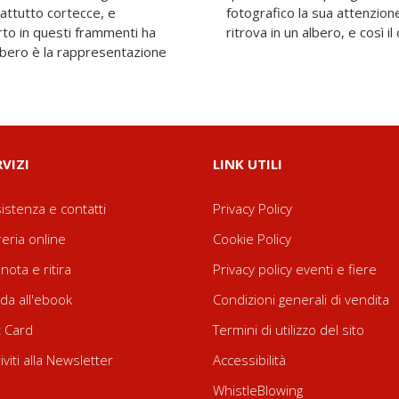
rattutto cortecce, e
lta all'uomo che egli
rto in questi frammenti ha
ritrova in un albero, e così il
albero è la rappresentazione
RVIZI
LINK UTILI
istenza e contatti
Privacy Policy
reria online
Cookie Policy
nota e ritira
Privacy policy eventi e fiere
da all'ebook
Condizioni generali di vendita
t Card
Termini di utilizzo del sito
riviti alla Newsletter
Accessibilità
WhistleBlowing