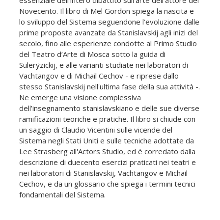
essenziale dell’intero dibattito sull'arte dell’attore del
Novecento. Il libro di Mel Gordon spiega la nascita e
lo sviluppo del Sistema seguendone l’evoluzione dalle
prime proposte avanzate da Stanislavskij agli inizi del
secolo, fino alle esperienze condotte al Primo Studio
del Teatro d’Arte di Mosca sotto la guida di
Sulerÿzickij, e alle varianti studiate nei laboratori di
Vachtangov e di Michail Cechov - e riprese dallo
stesso Stanislavskij nell'ultima fase della sua attività -.
Ne emerge una visione complessiva
dell’insegnamento stanislavskiano e delle sue diverse
ramificazioni teoriche e pratiche. Il libro si chiude con
un saggio di Claudio Vicentini sulle vicende del
Sistema negli Stati Uniti e sulle tecniche adottate da
Lee Strasberg all'Actors Studio, ed è corredato dalla
descrizione di duecento esercizi praticati nei teatri e
nei laboratori di Stanislavskij, Vachtangov e Michail
Cechov, e da un glossario che spiega i termini tecnici
fondamentali del Sistema.