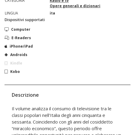
CATEGORIA
Radio e tv
Opere generali e dizionari
LINGUA
ita
Dispositivi supportati
Computer
E-Readers
iPhone/iPad
Androids
Kindle
Kobo
Descrizione
Il volume analizza il consumo di televisione tra le
classi popolari nell'Italia degli anni cinquanta e
sessanta. Coincidendo con gli anni del cosiddetto
“miracolo economico”, questo periodo offre
un’incredibile opportunità per provare a elaborare un