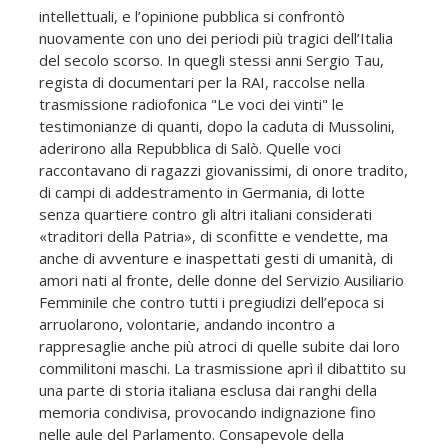
intellettuali, e l’opinione pubblica si confrontò
nuovamente con uno dei periodi più tragici dell’Italia
del secolo scorso. In quegli stessi anni Sergio Tau,
regista di documentari per la RAI, raccolse nella
trasmissione radiofonica "Le voci dei vinti" le
testimonianze di quanti, dopo la caduta di Mussolini,
aderirono alla Repubblica di Salò. Quelle voci
raccontavano di ragazzi giovanissimi, di onore tradito,
di campi di addestramento in Germania, di lotte
senza quartiere contro gli altri italiani considerati
«traditori della Patria», di sconfitte e vendette, ma
anche di avventure e inaspettati gesti di umanità, di
amori nati al fronte, delle donne del Servizio Ausiliario
Femminile che contro tutti i pregiudizi dell’epoca si
arruolarono, volontarie, andando incontro a
rappresaglie anche più atroci di quelle subite dai loro
commilitoni maschi. La trasmissione aprì il dibattito su
una parte di storia italiana esclusa dai ranghi della
memoria condivisa, provocando indignazione fino
nelle aule del Parlamento. Consapevole della