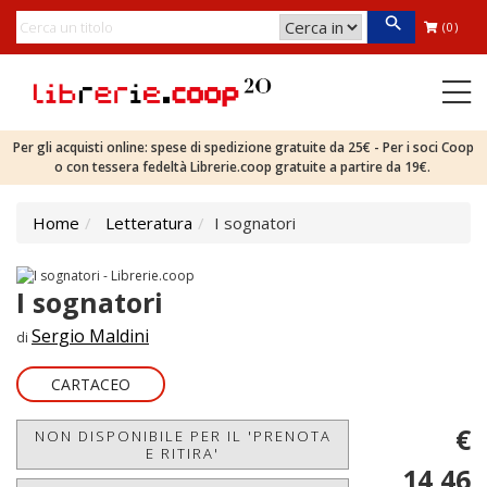
(0)
Per gli acquisti online: spese di spedizione gratuite da 25€ - Per i soci Coop
o con tessera fedeltà Librerie.coop gratuite a partire da 19€.
Home
Letteratura
I sognatori
I sognatori
Sergio Maldini
di
CARTACEO
€
NON DISPONIBILE PER IL 'PRENOTA
E RITIRA'
14,46