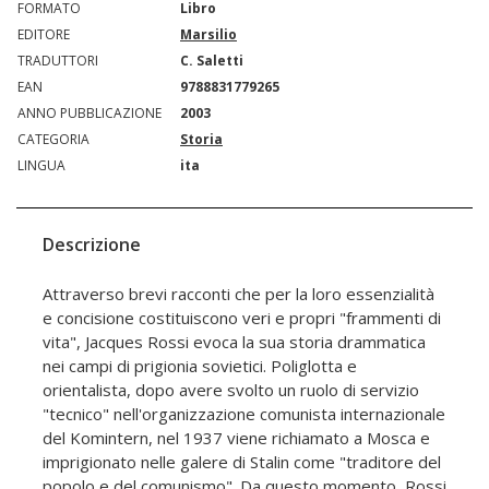
FORMATO
Libro
EDITORE
Marsilio
TRADUTTORI
C. Saletti
EAN
9788831779265
ANNO PUBBLICAZIONE
2003
CATEGORIA
Storia
LINGUA
ita
Descrizione
Attraverso brevi racconti che per la loro essenzialità
e concisione costituiscono veri e propri "frammenti di
vita", Jacques Rossi evoca la sua storia drammatica
nei campi di prigionia sovietici. Poliglotta e
orientalista, dopo avere svolto un ruolo di servizio
"tecnico" nell'organizzazione comunista internazionale
del Komintern, nel 1937 viene richiamato a Mosca e
imprigionato nelle galere di Stalin come "traditore del
popolo e del comunismo". Da questo momento, Rossi