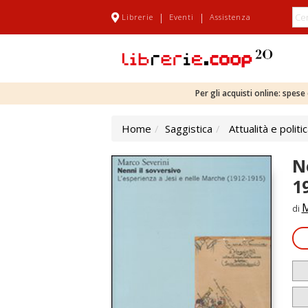
|
|
Librerie
Eventi
Assistenza
Per gli acquisti online: spes
Home
Saggistica
Attualità e politi
N
1
M
di