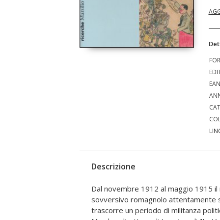
AGG
Det
FO
EDI
EA
ANN
CAT
COL
LIN
Descrizione
Dal novembre 1912 al maggio 1915 il 
originale l'indirizzo intransigen
sovversivo romagnolo attentamente so
repubblicana e facendo del giornalismo
trascorre un periodo di militanza politi
pedagogia civile e di confronto critico. D