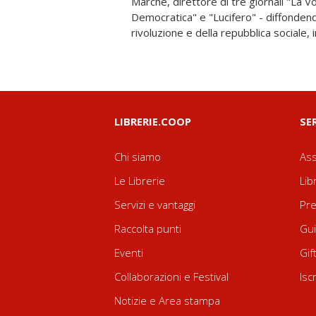
Marche, direttore di tre giornali "La V
ad ora trascurata dalla storiografia, il libr
Democratica" e "Lucifero" - diffondend
rivoluzione e della repubblica sociale
LIBRERIE.COOP
SE
Chi siamo
Ass
Le Librerie
Lib
Servizi e vantaggi
Pre
Raccolta punti
Gui
Eventi
Gif
Collaborazioni e Festival
Isc
Notizie e Area stampa