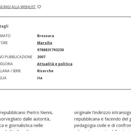
IUNGI ALLA WISHLIST
tagli
RMATO
Brossura
TORE
Marsilio
N
9788831793230
O PUBBLICAZIONE
2007
EGORIA
Attualità e politica
LANA / SERIE
Ricerche
GUA
ita
repubblicano Pietro Nenni,
te della nuova dirigenza
rvegliato dalle autorità,
 politico uno strumento di
ca e giornalistica nelle
i questa esperienza, fino