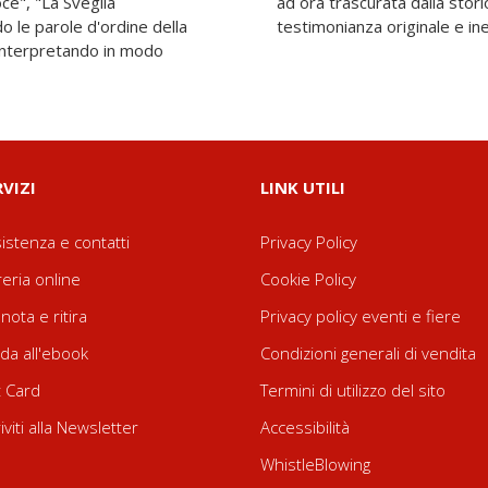
oce", "La Sveglia
o è ricostruzione e
o le parole d'ordine della
testimonianza originale e ine
, interpretando in modo
RVIZI
LINK UTILI
istenza e contatti
Privacy Policy
reria online
Cookie Policy
nota e ritira
Privacy policy eventi e fiere
da all'ebook
Condizioni generali di vendita
t Card
Termini di utilizzo del sito
riviti alla Newsletter
Accessibilità
WhistleBlowing