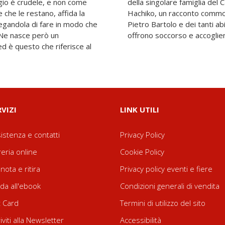
ggio è crudele, e non come
della singolare famiglia del Caffè dell
 che le restano, affida la
Hachiko, un racconto commov
regandola di fare in modo che
Pietro Bartolo e dei tanti a
. Ne nasce però un
offrono soccorso e accoglienz
d è questo che riferisce al
RVIZI
LINK UTILI
istenza e contatti
Privacy Policy
reria online
Cookie Policy
nota e ritira
Privacy policy eventi e fiere
da all'ebook
Condizioni generali di vendita
t Card
Termini di utilizzo del sito
riviti alla Newsletter
Accessibilità