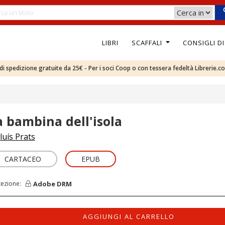
LIBRI
SCAFFALI
CONSIGLI D
e di spedizione gratuite da 25€ - Per i soci Coop o con tessera fedeltà Librerie.c
a bambina dell'isola
luís Prats
CARTACEO
EPUB
Adobe DRM
tezione:
AGGIUNGI AL CARRELLO