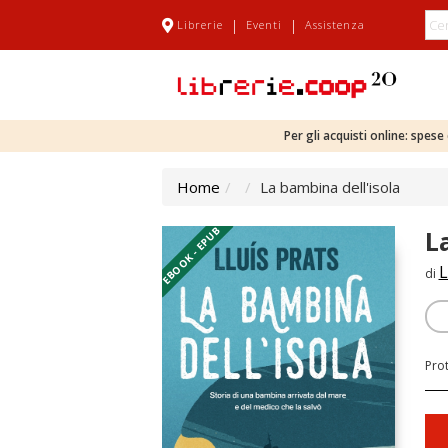
|
|
Librerie
Eventi
Assistenza
Per gli acquisti online: spes
Home
La bambina dell'isola
EBOOK - EPUB
L
L
di
Pro