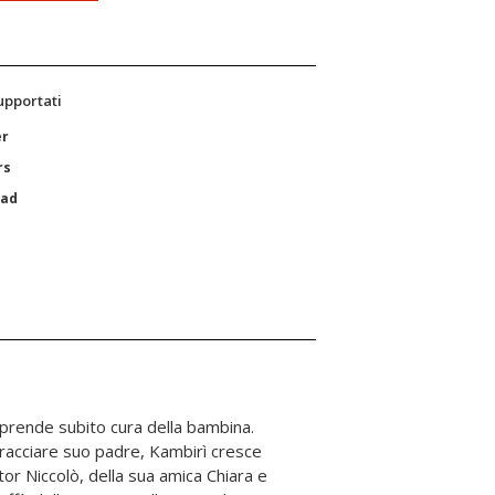
supportati
er
rs
Pad
prende subito cura della bambina.
ntracciare suo padre, Kambirì cresce
ottor Niccolò, della sua amica Chiara e