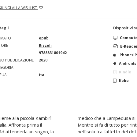
IUNGI ALLA WISHLIST
tagli
Dispositivi 
Comput
RMATO
epub
TORE
Rizzoli
E-Reade
N
9788831801942
iPhone/i
O PUBBLICAZIONE
2020
Androids
EGORIA
Kindle
GUA
ita
Kobo
insieme alla piccola Kambirì
medico che a Lampedusa si 
lia. Affronta prima il
Mentre si fa di tutto per ri
Ad attenderla un sogno, la
nell'isola tra l'affetto del d