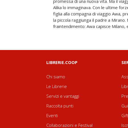
promessa di una nuova vita. Ma il via
Alika lo immaginava. Con le ultime forze
figlia alla compagna di viaggio Awa, p
la piccola raggiunga il padre a Mirano
fraintendimento: Awa capisce Milano, e
LIBRERIE.COOP
SE
Chi siamo
Ass
Le Librerie
Lib
Servizi e vantaggi
Pre
Raccolta punti
Gui
Eventi
Gif
Collaborazioni e Festival
Isc