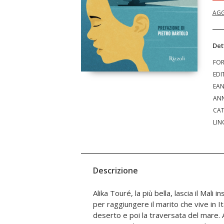
AGG
Det
FO
EDI
EA
ANN
CAT
LIN
Descrizione
Alika Touré, la più bella, lascia il Mali 
per raggiungere il marito che vive in Ita
deserto e poi la traversata del mare. 