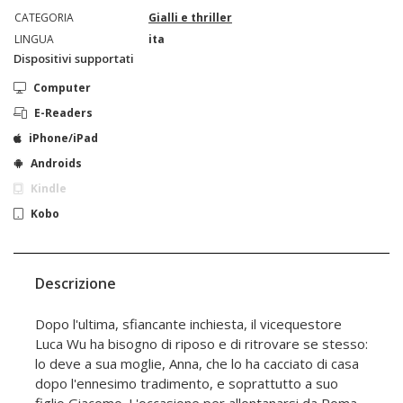
CATEGORIA
Gialli e thriller
LINGUA
ita
Dispositivi supportati
Computer
E-Readers
iPhone/iPad
Androids
Kindle
Kobo
Descrizione
Dopo l'ultima, sfiancante inchiesta, il vicequestore
Luca Wu ha bisogno di riposo e di ritrovare se stesso:
lo deve a sua moglie, Anna, che lo ha cacciato di casa
dopo l'ennesimo tradimento, e soprattutto a suo
figlio Giacomo. L'occasione per allontanarsi da Roma