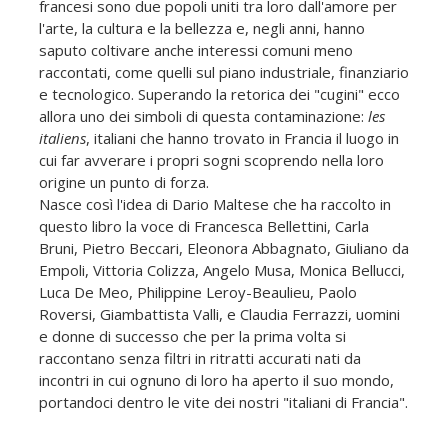
francesi sono due popoli uniti tra loro dall'amore per
l'arte, la cultura e la bellezza e, negli anni, hanno
saputo coltivare anche interessi comuni meno
raccontati, come quelli sul piano industriale, finanziario
e tecnologico. Superando la retorica dei "cugini" ecco
allora uno dei simboli di questa contaminazione:
les
italiens
, italiani che hanno trovato in Francia il luogo in
cui far avverare i propri sogni scoprendo nella loro
origine un punto di forza.
Nasce così l'idea di Dario Maltese che ha raccolto in
questo libro la voce di Francesca Bellettini, Carla
Bruni, Pietro Beccari, Eleonora Abbagnato, Giuliano da
Empoli, Vitto­ria Colizza, Angelo Musa, Monica Bellucci,
Luca De Meo, Philippine Leroy-Beaulieu, Paolo
Roversi, Giambat­tista Valli, e Claudia Ferrazzi, uomini
e donne di successo che per la prima volta si
raccontano senza filtri in ritratti accurati nati da
incontri in cui ognuno di loro ha aperto il suo mondo,
portandoci dentro le vite dei nostri "italiani di Francia".