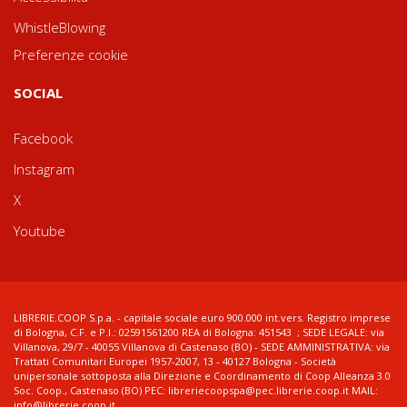
WhistleBlowing
Preferenze cookie
SOCIAL
Facebook
Instagram
X
Youtube
LIBRERIE.COOP S.p.a. - capitale sociale euro 900.000 int.vers. Registro imprese
di Bologna, C.F. e P.I.: 02591561200 REA di Bologna: 451543 ; SEDE LEGALE: via
Villanova, 29/7 - 40055 Villanova di Castenaso (BO) - SEDE AMMINISTRATIVA: via
Trattati Comunitari Europei 1957-2007, 13 - 40127 Bologna - Società
unipersonale sottoposta alla Direzione e Coordinamento di Coop Alleanza 3.0
Soc. Coop., Castenaso (BO) PEC: libreriecoopspa@pec.librerie.coop.it MAIL:
info@librerie.coop.it