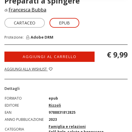
Preparati a spingere
Francesca Bubba
di
CARTACEO
EPUB
Adobe DRM
Protezione:
€ 9,99
AGGIUNGI AL CARRELLO
AGGIUNGI ALLA WISHLIST
Dettagli
FORMATO
epub
EDITORE
Rizzoli
EAN
9788831812825
ANNO PUBBLICAZIONE
2023
Famiglia e relazioni
CATEGORIA
Self-help, salute e benessere