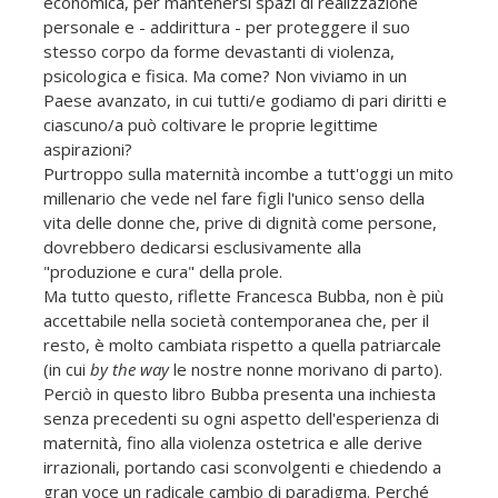
economica, per mantenersi spazi di realizzazione
personale e - addirittura - per proteggere il suo
stesso corpo da forme devastanti di violenza,
psicologica e fisica. Ma come? Non viviamo in un
Paese avanzato, in cui tutti/e godiamo di pari diritti e
ciascuno/a può coltivare le proprie legittime
aspirazioni?
Purtroppo sulla maternità incombe a tutt'oggi un mito
millenario che vede nel fare figli l'unico senso della
vita delle donne che, prive di dignità come persone,
dovrebbero dedicarsi esclusivamente alla
"produzione e cura" della prole.
Ma tutto questo, riflette Francesca Bubba, non è più
accettabile nella società contemporanea che, per il
resto, è molto cambiata rispetto a quella patriarcale
(in cui
by the way
le nostre nonne morivano di parto).
Perciò in questo libro Bubba presenta una inchiesta
senza precedenti su ogni aspetto dell'esperienza di
maternità, fino alla violenza ostetrica e alle derive
irrazionali, portando casi sconvolgenti e chiedendo a
gran voce un radicale cambio di paradigma. Perché