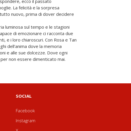
ispondere, ecco il passato
glie. La felicità e la sorpresa
 tutto nuovo, prima di dover decidere
ria luminosa sul tempo e le stagioni
a capace di emozionare ci racconta due
ti, e i loro chiaroscuri. Con Rosa e Tan
oghi dell'anima dove la memoria
moni e alle sue dolcezze. Dove ogni
 per non essere dimenticato mai.
SOCIAL
Facebook
Instagram
X