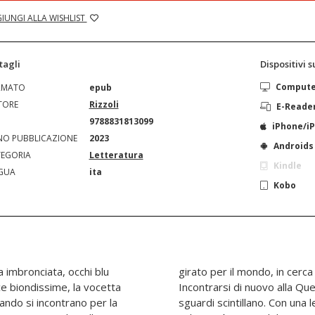
IUNGI ALLA WISHLIST
tagli
Dispositivi 
Comput
RMATO
epub
TORE
Rizzoli
E-Reade
N
9788831813099
iPhone/i
O PUBBLICAZIONE
2023
Androids
EGORIA
Letteratura
Kindle
GUA
ita
Kobo
a imbronciata, occhi blu
girato per il mondo, in cerca 
ce biondissime, la vocetta
Incontrarsi di nuovo alla Qu
ando si incontrano per la
sguardi scintillano. Con una