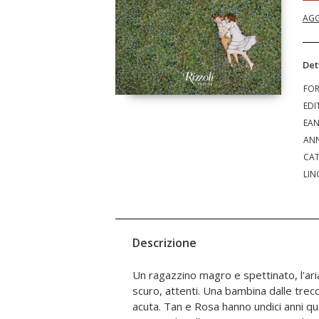
AGG
Det
FO
EDI
EA
ANN
CAT
LIN
Descrizione
Un ragazzino magro e spettinato, l'ari
scuro, attenti. Una bambina dalle trec
acuta. Tan e Rosa hanno undici anni qu