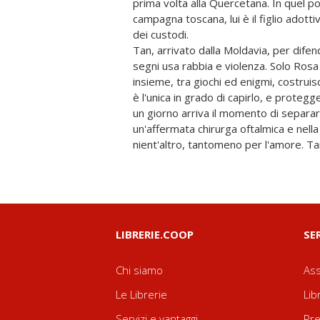
prima volta alla Quercetana. In quel po
campagna toscana, lui è il figlio adottivo
dei custodi.
Tan, arrivato dalla Moldavia, per difend
segni usa rabbia e violenza. Solo Rosa
insieme, tra giochi ed enigmi, costruis
è l'unica in grado di capirlo, e protegg
un giorno arriva il momento di separar
un'affermata chirurga oftalmica e nella
nient'altro, tantomeno per l'amore. T
LIBRERIE.COOP
SE
Chi siamo
Ass
Le Librerie
Lib
Servizi e vantaggi
Pre