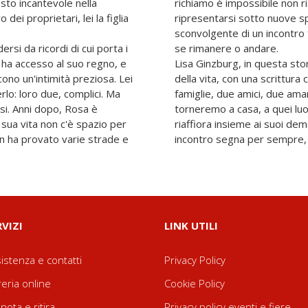
sto incantevole nella
richiamo è impossibile non r
 dei proprietari, lei la figlia
ripresentarsi sotto nuove spo
sconvolgente di un incontro
ersi da ricordi di cui porta i
se rimanere o andare.
 ha accesso al suo regno, e
Lisa Ginzburg, in questa sto
cono un'intimità preziosa. Lei
della vita, con una scrittur
erlo: loro due, complici. Ma
famiglie, due amici, due aman
si. Anni dopo, Rosa è
torneremo a casa, a quei lu
 sua vita non c'è spazio per
riaffiora insieme ai suoi de
an ha provato varie strade e
incontro segna per sempre,
RVIZI
LINK UTILI
istenza e contatti
Privacy Policy
reria online
Cookie Policy
nota e ritira
Privacy policy eventi e fiere