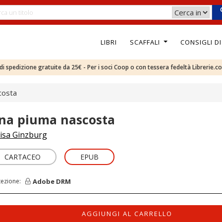
LIBRI
SCAFFALI
CONSIGLI D
e di spedizione gratuite da 25€ - Per i soci Coop o con tessera fedeltà Librerie.c
costa
na piuma nascosta
isa Ginzburg
CARTACEO
EPUB
Adobe DRM
tezione:
AGGIUNGI AL CARRELLO