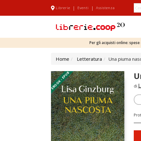
|
|
Librerie
Eventi
Assistenza
Per gli acquisti online: spes
Home
Letteratura
Una piuma nas
EBOOK - EPUB
U
L
di
Pro