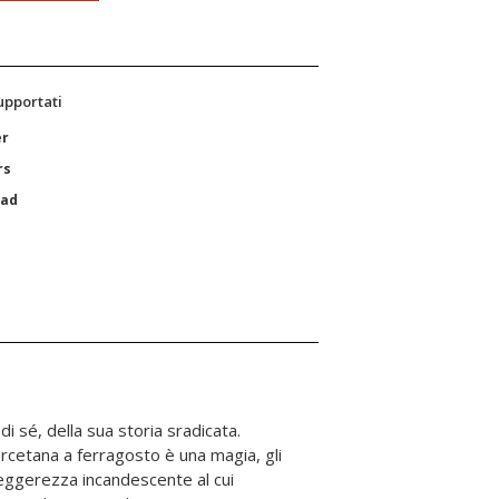
supportati
er
rs
Pad
di sé, della sua storia sradicata.
ercetana a ferragosto è una magia, gli
 leggerezza incandescente al cui