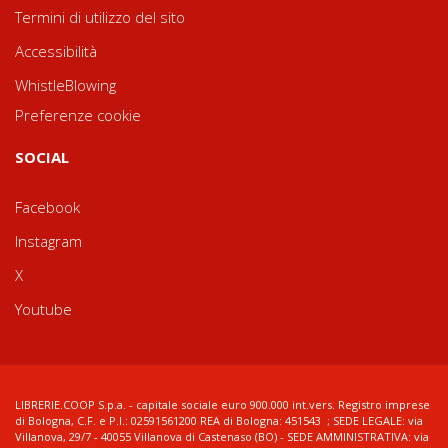
Termini di utilizzo del sito
Accessibilità
WhistleBlowing
Preferenze cookie
SOCIAL
Facebook
Instagram
X
Youtube
LIBRERIE.COOP S.p.a. - capitale sociale euro 900.000 int.vers. Registro imprese
di Bologna, C.F. e P.I.: 02591561200 REA di Bologna: 451543 ; SEDE LEGALE: via
Villanova, 29/7 - 40055 Villanova di Castenaso (BO) - SEDE AMMINISTRATIVA: via