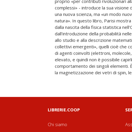
proprio «per contributi rivoluzionari al
condotto allo sviluppo di tecniche fondament
complessi» - introduce la sua visione 
per l'ottimizzazione delle risorse, pe
una nuova scienza, ma «un modo nuovo
soprattutto nell'intelligenza artificiale
natura». In questo libro, Parisi mostra
Large Language Models e oltre, a cui 
dalla nascita della fisica statistica ne
capitoli del libro. Il racconto di Parisi è una
dall'introduzione della probabilità nell
nella scienza pura, guidata dalla pura c
allo studio e alla descrizione matema
affrontare problemi scientifici per il g
collettivi emergenti», quelli cioè che
presunte ricadute pratiche (che magari 
di agenti coinvolti (elettroni, molecole, 
vie più impreviste). Ma la sua fiducia non 
elevato, e quindi non è possibile capir
esaminano i tanti rischi dell'intelligenza artific
comportamento dei singoli elementi. 
quello, molto concreto, del monopolio,
la magnetizzazione dei vetri di spin, 
LIBRERIE.COOP
SE
Chi siamo
Ass