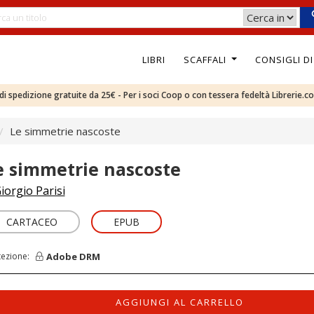
LIBRI
SCAFFALI
CONSIGLI D
e di spedizione gratuite da 25€ - Per i soci Coop o con tessera fedeltà Librerie.c
Le simmetrie nascoste
e simmetrie nascoste
iorgio Parisi
CARTACEO
EPUB
Adobe DRM
tezione:
AGGIUNGI AL CARRELLO