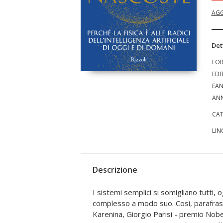
AGG
Det
FO
EDI
EA
ANN
CAT
LIN
Descrizione
I sistemi semplici si somigliano tutti
per esempio da una piccola percentuale d
complesso a modo suo. Così, parafrasan
scoperte di Parisi in un campo così lo
Karenina, Giorgio Parisi - premio Nobel
comune non solo gli hanno fatto vinc