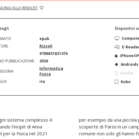
IUNGI ALLA WISHLIST
tagli
Dispositivi 
Comput
RMATO
epub
TORE
Rizzoli
E-Reade
N
9788831821476
iPhone/i
O PUBBLICAZIONE
2026
Androids
Informatica
EGORIA
Kindle
Fisica
GUA
ita
Kobo
, ogni sistema complesso è
i ferro diluita in oro. Le
do l'incipit di Anna
ntano dall'esperienza
 per la Fisica nel 2021
ere il Nobel, ma hanno