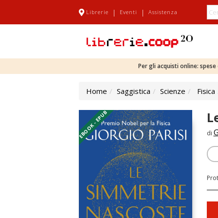
|
|
Librerie
Eventi
Assistenza
Per gli acquisti online: spes
Home
Saggistica
Scienze
Fisica
EBOOK - EPUB
L
G
di
Pro