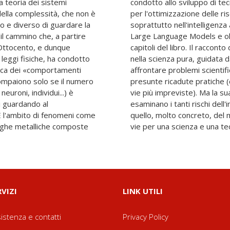
la teoria dei sistemi
ali nel mondo di oggi,
della complessità, che non è
r la gestione delle reti, e
 e diverso di guardare la
, dalle prime reti neurali ai
 il cammino che, a partire
sono dedicati gli ultimi
ll'Ottocento, e dunque
 dichiarazione di fiducia
e leggi fisiche, ha condotto
uriosità: è giusto, è bello
tica dei «comportamenti
usto di farlo, non per le
 compaiono solo se il numero
ci saranno lo stesso, per le
neuroni, individui...) è
è cieca: le pagine finali
li guardando al
iale, a partire da
È l'ambito di fenomeni come
 e indicano alcune possibili
leghe metalliche composte
vie per una scienza e una tec
RVIZI
LINK UTILI
istenza e contatti
Privacy Policy