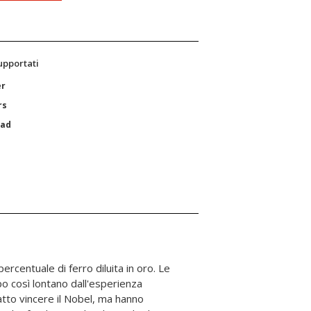
supportati
er
rs
Pad