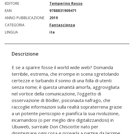
EDITORE
Temperino Rosso
EAN
9788831909471
ANNO PUBBLICAZIONE
2019
CATEGORIA
Fantascienza
LINGUA
ita
Descrizione
E se a sparire fosse il world wide web? Domanda
terribile, estrema, che irrompe in scena sgretolando
certezze e turbando il sonno di una folla di utenti
senza nome; è questa umanità amorfa, aggrovigliata
nel vortice della comunicazione, l'oggetto di
osservazione di Bòdler, psiconauta nafrago, che
raccoglie informazioni sulla realtà sopraterrena grazie
a un potente periscopio e pianifica la sua rivoluzione,
incarnandosi (o per meglio dire digitalizzandosi) in
Ubuweb, surreale Don Chisciotte nato per
disintegrare ogni cosa e ricrearla a partire da lacrime