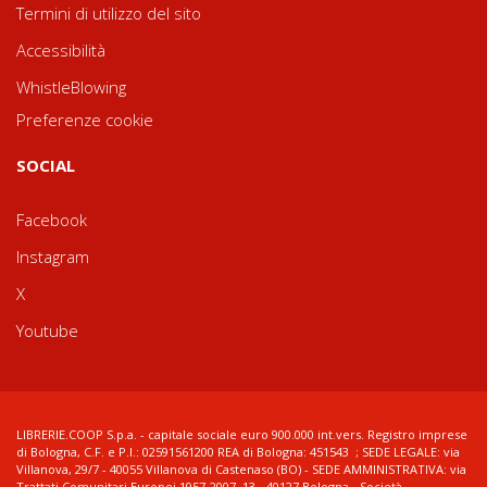
Termini di utilizzo del sito
Accessibilità
WhistleBlowing
Preferenze cookie
SOCIAL
Facebook
Instagram
X
Youtube
LIBRERIE.COOP S.p.a. - capitale sociale euro 900.000 int.vers. Registro imprese
di Bologna, C.F. e P.I.: 02591561200 REA di Bologna: 451543 ; SEDE LEGALE: via
Villanova, 29/7 - 40055 Villanova di Castenaso (BO) - SEDE AMMINISTRATIVA: via
Trattati Comunitari Europei 1957-2007, 13 - 40127 Bologna - Società