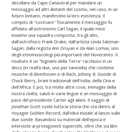
decollare da Cape Canaveral per mandare un
messaggio ad altri abitanti del cosmo, nel caso, in un
futuro lontano, manifestino la loro esistenza. Il
compito di "costruire" fisicamente il messaggio fu
affidato all'astronomo Carl Sagan, il quale mise
insieme una squadra composta, tra gli altri,
dall'astrofisico Frank Drake, dall'artista Linda Salzman
Sagan, dalla regista Ann Druyan e da Alan Lomax, uno
degli etnomusicologi più importanti del Novecento. Il
risultato è un "bignami della Terra" racchiuso in un
disco (in realtà due, uno per navicella) che contiene
musiche di Beethoven e di Bach, Johnny B. Goode di
Chuck Berry, brani tradizionali dell'India, della Cina e
dell'Africa. E poi, tra molte altre cose, immagini della
nostra civiltà, saluti in varie lingue e un messaggio di
pace del presidente Carter agli alieni. Il saggio di
Jonathan Scott svela tutta la storia che sta dietro al
Voyager Golden Record, dall'idea iniziale al lancio sulle
due sonde. Basandosi su materiali dell'epoca e
interviste ai protagonisti superstiti, oltre che sui libri