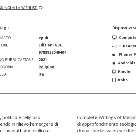
IUNGI ALLA WISHLIST
tagli
Dispositivi 
Comput
RMATO
epub
TORE
Edizioni GBU
E-Reade
N
9788832049404
iPhone/i
O PUBBLICAZIONE
2021
Androids
EGORIA
Religioni
Kindle
GUA
ita
Kobo
, politico e religioso
a è corredata di note
endo in rilievo l'emergere di
troduzione alla traduzione e
ll'anabattismo biblico e
ll'impatto che l'opera ha