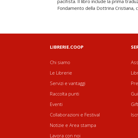
pacifista. Il libro include la prima traduzione in italiano dell'opera
avuto nella storia del movimento anabattista e, successivamente,
Fondamento della Dottrina Cristiana, 
LIBRERIE.COOP
SE
Chi siamo
Ass
Le Librerie
Lib
Servizi e vantaggi
Pre
Raccolta punti
Gui
Eventi
Gif
Collaborazioni e Festival
Isc
Notizie e Area stampa
Lavora con noi