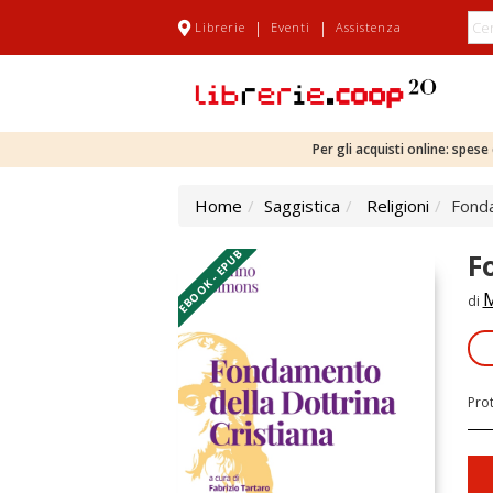
|
|
Librerie
Eventi
Assistenza
Per gli acquisti online: spes
Home
Saggistica
Religioni
Fonda
EBOOK - EPUB
F
di
Pro