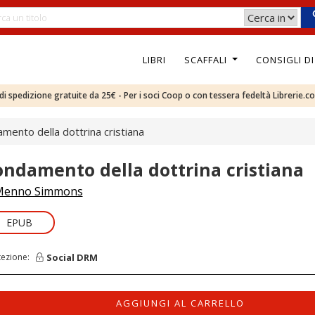
LIBRI
SCAFFALI
CONSIGLI D
e di spedizione gratuite da 25€ - Per i soci Coop o con tessera fedeltà Librerie.c
mento della dottrina cristiana
ondamento della dottrina cristiana
Menno Simmons
EPUB
Social DRM
tezione:
AGGIUNGI AL CARRELLO