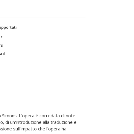
supportati
er
rs
Pad