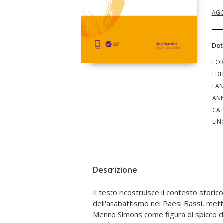
AGG
Det
FO
EDI
EA
ANN
CAT
LIN
Descrizione
Il testo ricostruisce il contesto storico
Complete Writings of Menno Simons. L'oper
dell'anabattismo nei Paesi Bassi, mett
di approfondimento teologico, di un'in
Menno Simons come figura di spicco de
di una conclusiva breve riflessione su