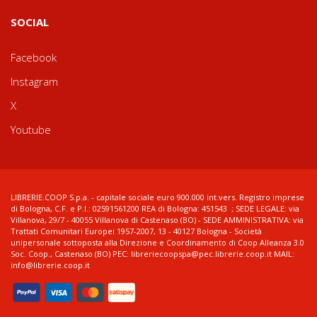
SOCIAL
Facebook
Instagram
X
Youtube
LIBRERIE.COOP S.p.a. - capitale sociale euro 900.000 int.vers. Registro imprese
di Bologna, C.F. e P.I.: 02591561200 REA di Bologna: 451543 ; SEDE LEGALE: via
Villanova, 29/7 - 40055 Villanova di Castenaso (BO) - SEDE AMMINISTRATIVA: via
Trattati Comunitari Europei 1957-2007, 13 - 40127 Bologna - Società
unipersonale sottoposta alla Direzione e Coordinamento di Coop Alleanza 3.0
Soc. Coop., Castenaso (BO) PEC: libreriecoopspa@pec.librerie.coop.it MAIL:
info@librerie.coop.it