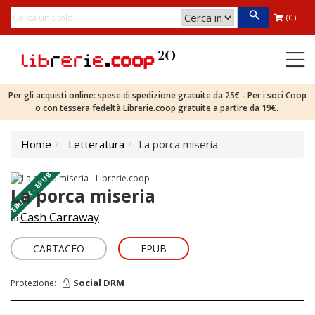
(0)
Per gli acquisti online: spese di spedizione gratuite da 25€ - Per i soci Coop
o con tessera fedeltà Librerie.coop gratuite a partire da 19€.
Home
Letteratura
La porca miseria
EBOOK - EPUB
La porca miseria
Cash Carraway
di
CARTACEO
EPUB
Social DRM
Protezione: