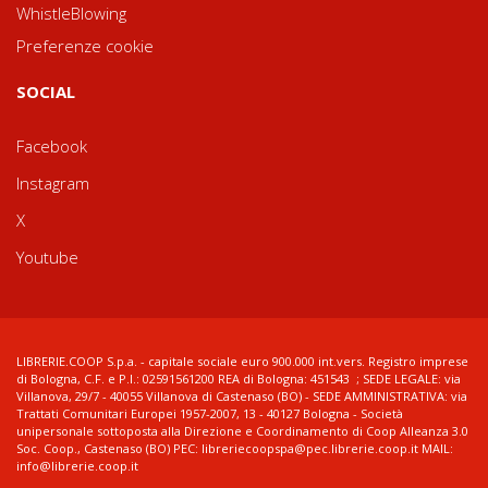
WhistleBlowing
Preferenze cookie
SOCIAL
Facebook
Instagram
X
Youtube
LIBRERIE.COOP S.p.a. - capitale sociale euro 900.000 int.vers. Registro imprese
di Bologna, C.F. e P.I.: 02591561200 REA di Bologna: 451543 ; SEDE LEGALE: via
Villanova, 29/7 - 40055 Villanova di Castenaso (BO) - SEDE AMMINISTRATIVA: via
Trattati Comunitari Europei 1957-2007, 13 - 40127 Bologna - Società
unipersonale sottoposta alla Direzione e Coordinamento di Coop Alleanza 3.0
Soc. Coop., Castenaso (BO) PEC: libreriecoopspa@pec.librerie.coop.it MAIL:
info@librerie.coop.it