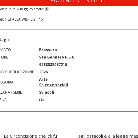
AGGIUNGI AL CARRELLO
onibile in 7-10 gg lavorativi
?
IUNGI ALLA WISHLIST
tagli
RMATO
Brossura
TORE
San Gennaro F.S.G.
N
9788832087215
O PUBBLICAZIONE
2026
Arte
EGORIA
Scienze sociali
LANA / SERIE
Svincoli
GUA
ita
 La Circoncisione che gli fu
«Non si può fare». Due vite e