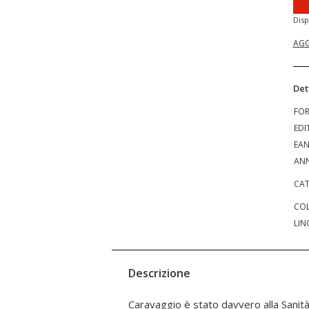
Disp
AGG
Det
FO
EDI
EA
ANN
CAT
COL
LIN
Descrizione
Caravaggio è stato davvero alla Sanità?
agli ostacoli e alla legge maschile del 