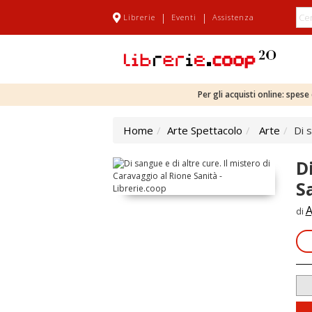
|
|
Librerie
Eventi
Assistenza
Per gli acquisti online: spes
Home
Arte Spettacolo
Arte
Di 
D
S
A
di