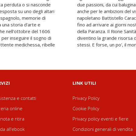
a perduta o si nasconde
la di un riscatto che passa
 esposta su uno degli altari
architetto fra' Nuvolo, del
o spagnolo, memorie di
tesso Caravaggio in fuga,
una storia d'arte e
Loffredo e al progetto
che nell'ottobre del 1606
na come i limiti, spesso,
 per inseguire il sogno di
rtire per rivoluzionare sé
ettente medichessa, ribelle
stessi. E forse, un po', il mo
RVIZI
LINK UTILI
istenza e contatti
Privacy Policy
reria online
Cookie Policy
nota e ritira
Privacy policy eventi e fiere
da all'ebook
Condizioni generali di vendita