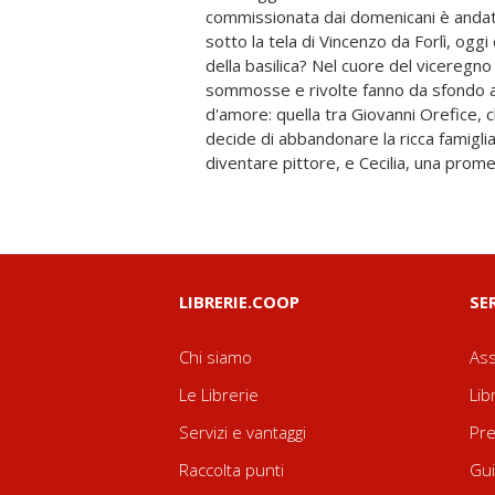
commissionata dai domenicani è andat
due passioni, da cui balugina la scintil
sotto la tela di Vincenzo da Forlì, oggi
anche per le ambizioni del visionario 
della basilica? Nel cuore del viceregn
napoletano Battistello Caracciolo, dello s
sommosse e rivolte fanno da sfondo a 
fino ad arrivare ai giorni nostri, a Padre 
d'amore: quella tra Giovanni Orefice, 
della Paranza. Il Rione Sanità ci inseg
decide di abbandonare la ricca famiglia
diventino la grande risorsa da cui ripa
diventare pittore, e Cecilia, una prom
LIBRERIE.COOP
SE
Chi siamo
Ass
Le Librerie
Lib
Servizi e vantaggi
Pre
Raccolta punti
Gui